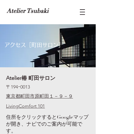
Atelier Tsubaki
​アクセス［町田サロン］
​Atelier椿 町田サロン
〒194ｰ0013
東京都町田市原町田１－９－９
LivingComfort 101
住所をクリックするとGoogleマップ
が開き、ナビでのご案内が可能で
す。