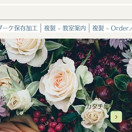
 ブーケ保存加工
複製 - 教室案内
複製 - Ord
結婚式や記念日
加工保存をすれ
カタチに残せま