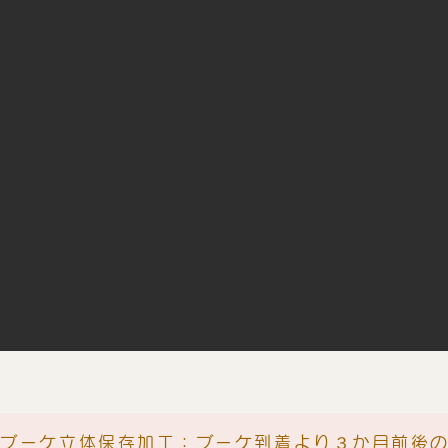
グブーケ立体保存加工：ブーケ到着より３か月前後