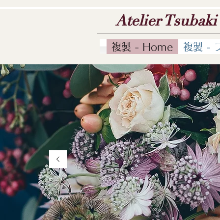
Atelier Tsubaki
複製 - Home
複製 -