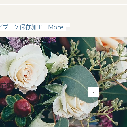
er／ブーケ保存加工
More
の花束
ば
す