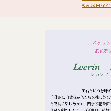
※記念日など
お花を立体
お花を
​Lecrin 
レカンフ
宝石という意味
立体的に自然な花色と形を残し乾燥
とで長く楽しめます。四季の花を使
作品を制作したり、お誕生日、結婚