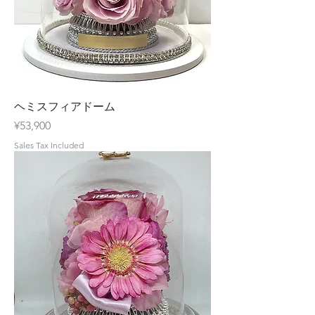
ヘミスフィアドーム
Price
¥53,900
Sales Tax Included