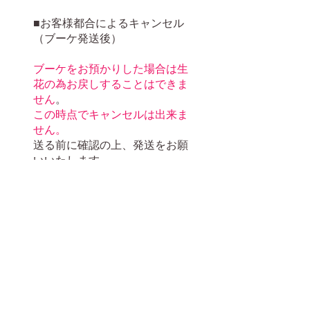
■お客様都合によるキャンセル
（ブーケ発送後）
ブーケをお預かりした場合は生
花の為お戻しすることはできま
せん
。
この時点でキャンセルは出来ま
せん。
送る前に確認の上、発送をお願
いいたします。
商品の変更は可能です。（レカ
ンフラワー商品からレカンフラ
ワー商品はOK）
（レカンフラワー商品から押し
花商品はNG）
乾燥方法が違うため変更は受付
られません。
■お客様都合による返金