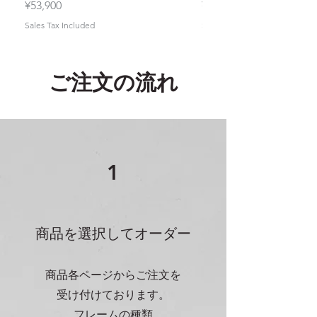
Price
Price
¥53,900
¥57,200
Sales Tax Included
Sales Tax Included
​ご注文の流れ
1
​商品を選択してオーダー
商品各ページからご注文を
受け付けております。
フレームの種類