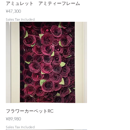
アミュレット アミティーフレーム
Price
¥47,300
Sales Tax Included
フラワーカーペットRC
Price
¥89,980
Sales Tax Included