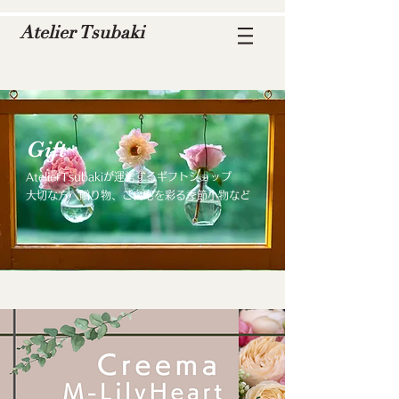
Atelier Tsubaki
​Gift
AtelierTsubakiが運営するギフトショップ
​大切な方へ贈り物、ご自宅を彩る季節小物など